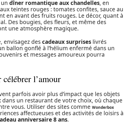
z un
dîner romantique aux chandelles
, en
ux teintes rouges : tomates confites, sauce au
t en avant des fruits rouges. Le décor, quant à
ial. Des bougies, des fleurs, et même des
eront une atmosphère magique.
e, envisagez des
cadeaux surprises
livrés
un ballon gonflé à l’hélium enfermé dans un
 souvenirs et messages amoureux pourra
 célébrer l’amour
ent parfois avoir plus d’impact que les objets
x
dans un restaurant de votre choix, où chaque
re vous. Utiliser des sites comme
Wonderbox
ences affectueuses et des activités de loisirs à
adeau anniversaire 8 ans
.