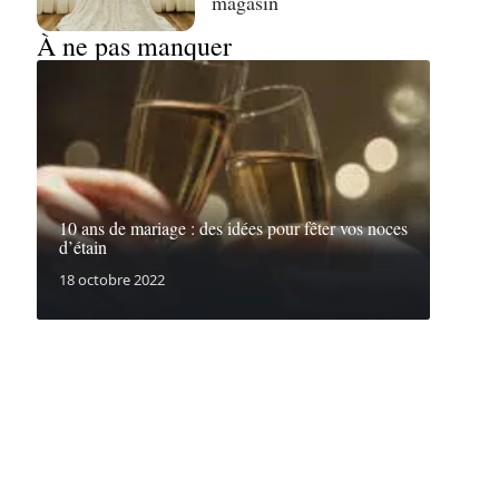
magasin
À ne pas manquer
10 ans de mariage : des idées pour fêter vos noces
d’étain
18 octobre 2022