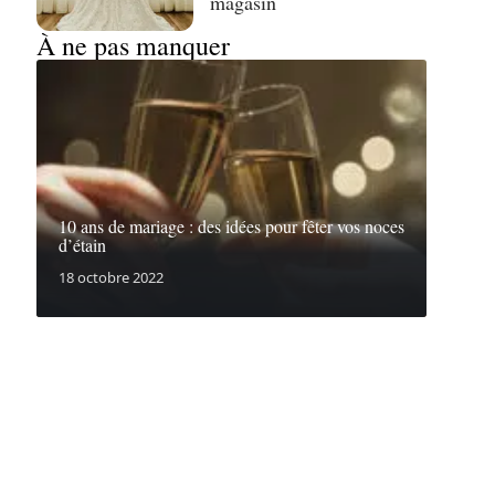
magasin
À ne pas manquer
10 ans de mariage : des idées pour fêter vos noces
d’étain
18 octobre 2022