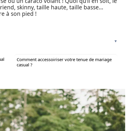
e ou un caraco volant ! Quoi qu’il en soit, le
friend, skinny, taille haute, taille basse…
e à son pied !
ual
Comment accessoiriser votre tenue de mariage
casual ?