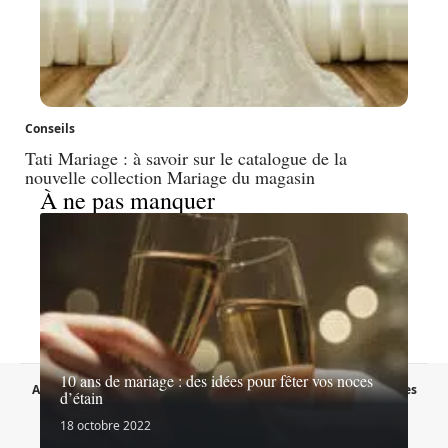
Conseils
Tati Mariage : à savoir sur le catalogue de la
nouvelle collection Mariage du magasin
À ne pas manquer
10 ans de mariage : des idées pour fêter vos noces
A propos
Contact
Proposer un article
Mentions légales
d’étain
Sitemap
Plan du site
18 octobre 2022
© 2026 | lessecretsdelamariee.fr