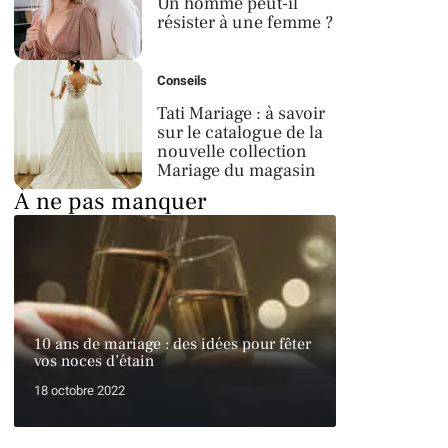
Un homme peut-il
résister à une femme ?
Conseils
Tati Mariage : à savoir
sur le catalogue de la
nouvelle collection
Mariage du magasin
À ne pas manquer
10 ans de mariage : des idées pour fêter
vos noces d’étain
18 octobre 2022