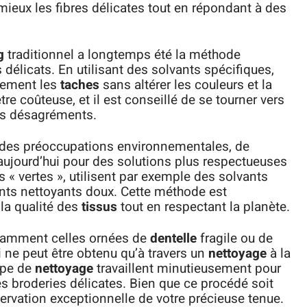
mieux les fibres délicates tout en répondant à des
g
traditionnel a longtemps été la méthode
 délicats. En utilisant des solvants spécifiques,
acement les
taches
sans altérer les couleurs et la
tre coûteuse, et il est conseillé de se tourner vers
des désagréments.
des préoccupations environnementales, de
ujourd’hui pour des solutions plus respectueuses
 « vertes », utilisent par exemple des solvants
nts nettoyants doux. Cette méthode est
 la qualité des
tissus
tout en respectant la planète.
tamment celles ornées de
dentelle
fragile ou de
i ne peut être obtenu qu’à travers un
nettoyage
à la
ype de
nettoyage
travaillent minutieusement pour
les broderies délicates. Bien que ce procédé soit
servation exceptionnelle de votre précieuse tenue.