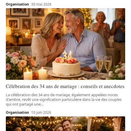
Organisation
30 mai 2026
Célébration des 34 ans de mariage : conseils et anecdotes
La célébration des 34 ans de mariage, également appelées noces
d'ambre, revêt une signification particulière dans la vie des couples
qui ont partagé une
…
Organisation
10 juin 2026