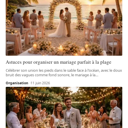
Astuces pour organiser un mariage parfait à la plage
Célébrer son union les pieds dans le sable face à l'océan, avec le doux
bruit des vagues comme fond sonore, le mariage à la
…
Organisation
11 juin 2026