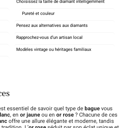
Choisissez la taille de diamant intelligemment
Pureté et couleur
Pensez aux alternatives aux diamants
Rapprochez-vous d’un artisan local
Modèles vintage ou héritages familiaux
ces
st essentiel de savoir quel type de
bague
vous
lanc
, en
or jaune
ou en
or rose
? Chacune de ces
anc
offre une allure élégante et moderne, tandis
tradition. L’
or rose
séduit par son éclat unique et