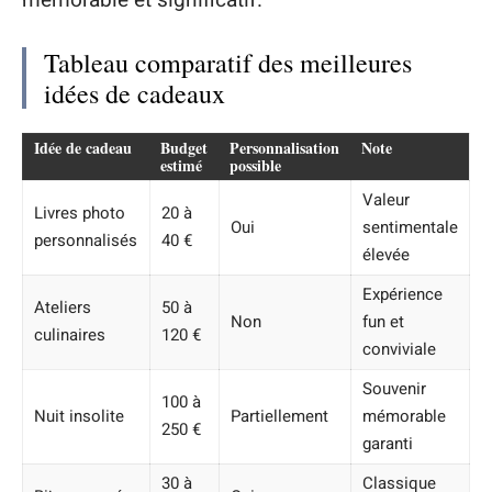
Tableau comparatif des meilleures
idées de cadeaux
Idée de cadeau
Budget
Personnalisation
Note
estimé
possible
Valeur
Livres photo
20 à
Oui
sentimentale
personnalisés
40 €
élevée
Expérience
Ateliers
50 à
Non
fun et
culinaires
120 €
conviviale
Souvenir
100 à
Nuit insolite
Partiellement
mémorable
250 €
garanti
30 à
Classique