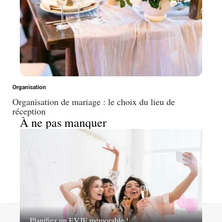
Organisation
Organisation de mariage : le choix du lieu de
réception
À ne pas manquer
A propos
Contact
Proposer un article
Mentions légales
Planifiez un EVJF mémorable !