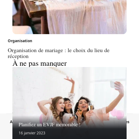
Organisation
Organisation de mariage : le choix du lieu de
réception
À ne pas manquer
A propos
Contact
Proposer un article
Mentions légales
Planifiez un EVJF mémorable !
Sitemap
Plan du site
16 janvier 2023
© 2026 | lessecretsdelamariee.fr