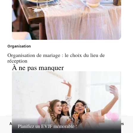
Organisation
Organisation de mariage : le choix du lieu de
réception
À ne pas manquer
A propos
Contact
Proposer un article
Mentions légales
Planifiez un EVJF mémorable !
Sitemap
Plan du site