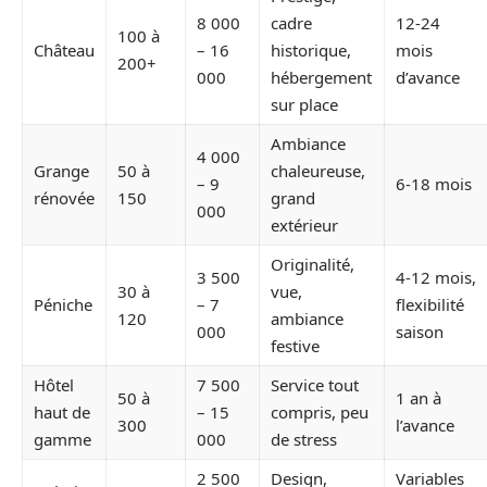
8 000
cadre
12-24
100 à
Château
– 16
historique,
mois
200+
000
hébergement
d’avance
sur place
Ambiance
4 000
Grange
50 à
chaleureuse,
– 9
6-18 mois
rénovée
150
grand
000
extérieur
Originalité,
3 500
4-12 mois,
30 à
vue,
Péniche
– 7
flexibilité
120
ambiance
000
saison
festive
Hôtel
7 500
Service tout
50 à
1 an à
haut de
– 15
compris, peu
300
l’avance
gamme
000
de stress
2 500
Design,
Variables