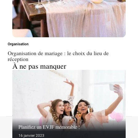
Organisation
Organisation de mariage : le choix du lieu de
réception
À ne pas manquer
A propos
Contact
Proposer un article
Mentions légales
Planifiez un EVJF mémorable !
Sitemap
Plan du site
16 janvier 2023