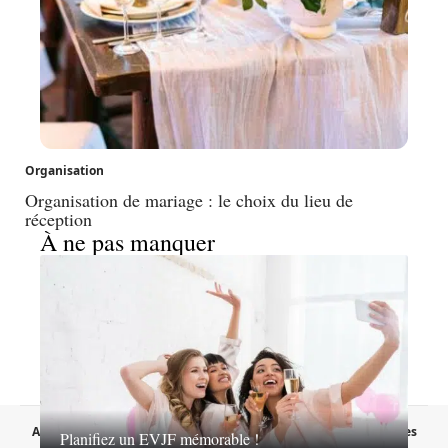
Organisation
Organisation de mariage : le choix du lieu de
réception
À ne pas manquer
A propos
Contact
Proposer un article
Mentions légales
Planifiez un EVJF mémorable !