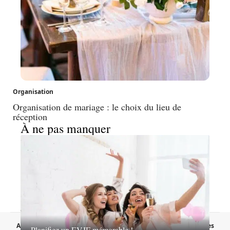
Organisation
Organisation de mariage : le choix du lieu de
réception
À ne pas manquer
A propos
Contact
Proposer un article
Mentions légales
Planifiez un EVJF mémorable !