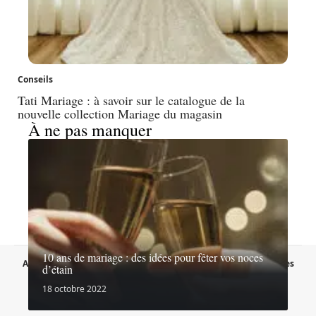
Conseils
Tati Mariage : à savoir sur le catalogue de la
nouvelle collection Mariage du magasin
À ne pas manquer
10 ans de mariage : des idées pour fêter vos noces
A propos
Contact
Proposer un article
Mentions légales
d’étain
Sitemap
Plan du site
18 octobre 2022
© 2026 | lessecretsdelamariee.fr